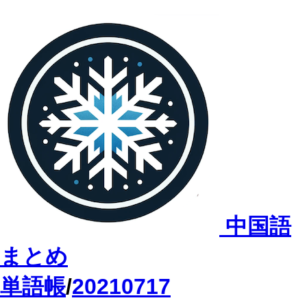
中国語
まとめ
単語帳
/
20210717