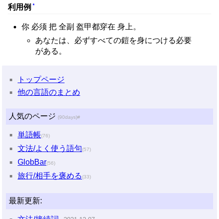
*
利用例
你 必须 把 全副 盔甲都穿在 身上。
あなたは、必ずすべての鎧を身につける必要
がある。
トップページ
他の言語のまとめ
人気のページ
(90days)
#
単語帳
(76)
文法/よく使う語句
(57)
GlobBar
(56)
旅行/相手を褒める
(33)
最新更新: