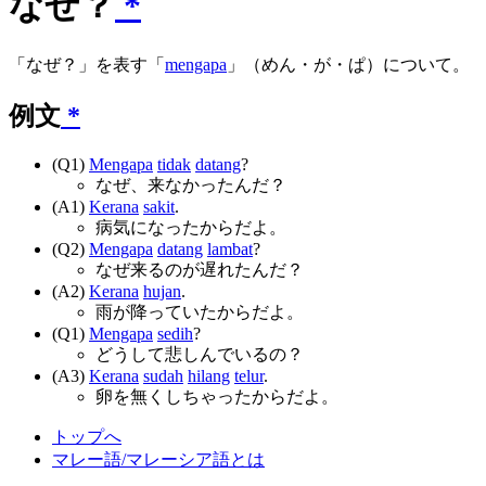
なぜ？
*
「なぜ？」を表す「
mengapa
」（めん・が・ぱ）について。
例文
*
(Q1)
Mengapa
tidak
datang
?
なぜ、来なかったんだ？
(A1)
Kerana
sakit
.
病気になったからだよ。
(Q2)
Mengapa
datang
lambat
?
なぜ来るのが遅れたんだ？
(A2)
Kerana
hujan
.
雨が降っていたからだよ。
(Q1)
Mengapa
sedih
?
どうして悲しんでいるの？
(A3)
Kerana
sudah
hilang
telur
.
卵を無くしちゃったからだよ。
トップへ
マレー語/マレーシア語とは