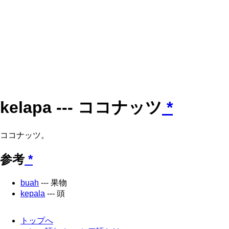
kelapa --- ココナッツ
*
ココナッツ。
参考
*
buah
--- 果物
kepala
--- 頭
トップへ