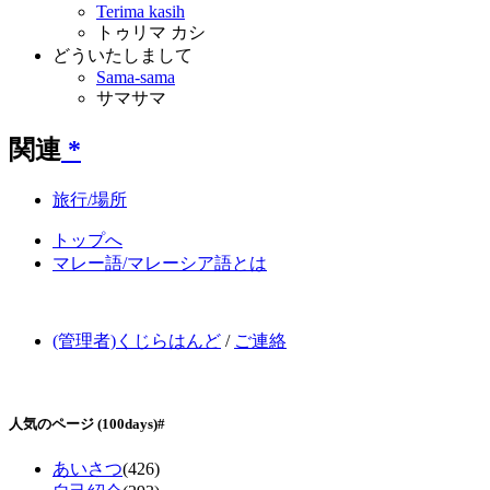
Terima kasih
トゥリマ カシ
どういたしまして
Sama-sama
サマサマ
関連
*
旅行/場所
トップへ
マレー語/マレーシア語とは
(管理者)くじらはんど
/
ご連絡
人気のページ
(100days)
#
あいさつ
(426)