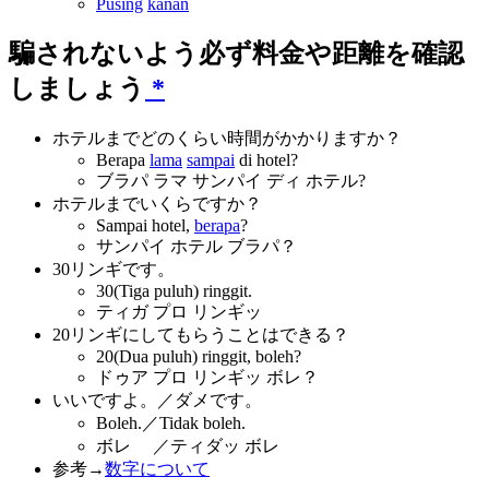
Pusing
kanan
騙されないよう必ず料金や距離を確認
しましょう
*
ホテルまでどのくらい時間がかかりますか？
Berapa
lama
sampai
di hotel?
ブラパ ラマ サンパイ ディ ホテル?
ホテルまでいくらですか？
Sampai hotel,
berapa
?
サンパイ ホテル ブラパ？
30リンギです。
30(Tiga puluh) ringgit.
ティガ プロ リンギッ
20リンギにしてもらうことはできる？
20(Dua puluh) ringgit, boleh?
ドゥア プロ リンギッ ボレ？
いいですよ。／ダメです。
Boleh.／Tidak boleh.
ボレ ／ティダッ ボレ
参考→
数字について