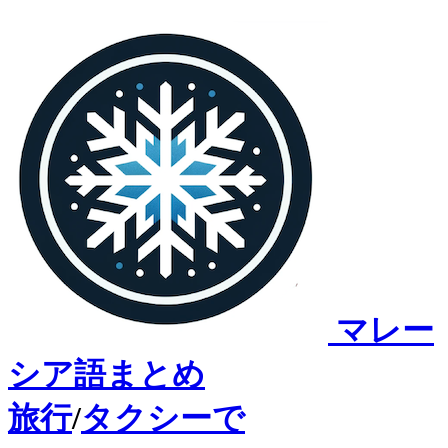
マレー
シア語まとめ
旅行
/
タクシーで