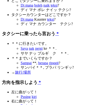
どこでタクシーに乗れますか？
Di mana
boleh
naik
teksi
?
ディ マナ ボレ ナイッ テクシ?
タクシーカウンターはどこですか？
Di mana
Kaunter
teksi
?
ディ マナ カウンター テクシ?
タクシーに乗ったら言おう
*
＊＊に行きたいです。
Saya
nak
pergi
ke ＊＊.
サヤ ナッ プルギ ク ＊＊.
＊＊までいくらですか？
Sampai
**,
berapa
ringgit
?
サンパイ＊＊, ブラパ リンギッ?
→
旅行/場所
方向を指示しよう
*
左に曲がって！
Pusing
kiri
右に曲がって！